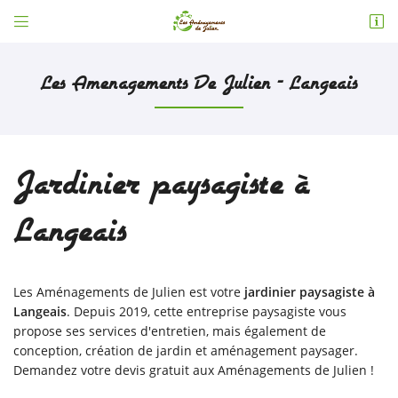


6 bis le petit galisson
37800 Saint Epain
Les Amenagements De Julien - Langeais
06 30 16 31 89
Jardinier paysagiste à
Langeais
Adresse email de réception

Les Aménagements de Julien est votre
jardinier paysagiste à
Langeais
. Depuis 2019, cette entreprise paysagiste vous
En cochant cette case, vous consentez à recevoir nos propositions commerciales à
l'adresse email indiqué ci-dessus. Vous pouvez vous désinscrire à tout moment en
propose ses services d'entretien, mais également de
utilisant
le formulaire de désinscription
.
conception, création de jardin et aménagement paysager.
Demandez votre devis gratuit aux Aménagements de Julien !
Inscription