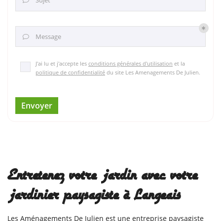
Sujet

Message

J'ai lu et j'accepte les
conditions générales d'utilisation
et la
politique de confidentialité
du site
Les Amenagements De Julien
.
Envoyer
Entretenez votre jardin avec votre
jardinier paysagiste à Langeais
Les Aménagements De Julien est une entreprise paysagiste