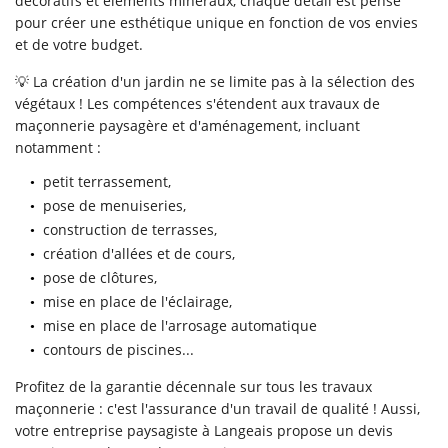
décoratifs et éléments minéraux, chaque détail est pensé
pour créer une esthétique unique en fonction de vos envies
et de votre budget.
06 30 16 31 
Accueil
💡 La création d'un jardin ne se limite pas à la sélection des
végétaux ! Les compétences s'étendent aux travaux de
s prestations
maçonnerie paysagère et d'aménagement, incluant
notamment :
s réalisations
petit terrassement,
Actualités
Restez info
pose de menuiseries,
construction de terrasses,
Avis
Inscription News
création d'allées et de cours,
Contact
pose de clôtures,
mise en place de l'éclairage,
mise en place de l'arrosage automatique
Rejoignez-nou
contours de piscines...
Profitez de la garantie décennale sur tous les travaux
maçonnerie : c'est l'assurance d'un travail de qualité ! Aussi,
votre entreprise paysagiste à Langeais propose un devis